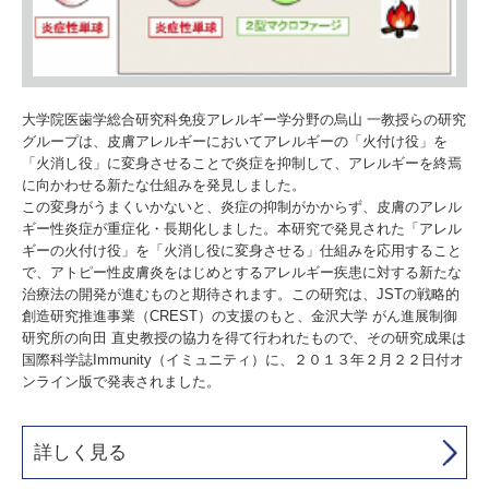
大学院医歯学総合研究科免疫アレルギー学分野の烏山 一教授らの研究
グループは、皮膚アレルギーにおいてアレルギーの「火付け役」を
「火消し役」に変身させることで炎症を抑制して、アレルギーを終焉
に向かわせる新たな仕組みを発見しました。
この変身がうまくいかないと、炎症の抑制がかからず、皮膚のアレル
ギー性炎症が重症化・長期化しました。本研究で発見された「アレル
ギーの火付け役」を「火消し役に変身させる」仕組みを応用すること
で、アトピー性皮膚炎をはじめとするアレルギー疾患に対する新たな
治療法の開発が進むものと期待されます。この研究は、JSTの戦略的
創造研究推進事業（CREST）の支援のもと、金沢大学 がん進展制御
研究所の向田 直史教授の協力を得て行われたもので、その研究成果は
国際科学誌Immunity（イミュニティ）に、２０１３年２月２２日付オ
ンライン版で発表されました。
詳しく見る