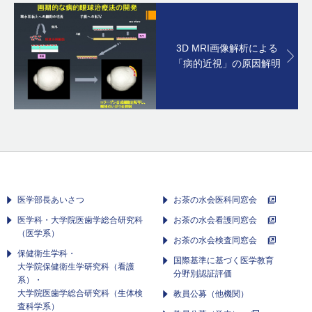
3D MRI画像解析による
「病的近視」の原因解明
医学部長あいさつ
お茶の水会医科同窓会
医学科・大学院医歯学総合研究科
お茶の水会看護同窓会
（医学系）
お茶の水会検査同窓会
保健衛生学科・
国際基準に基づく医学教育
大学院保健衛生学研究科（看護
分野別認証評価
系）・
大学院医歯学総合研究科（生体検
教員公募（他機関）
査科学系）