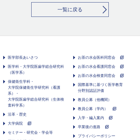
一覧に戻る
医学部長あいさつ
お茶の水会医科同窓会
医学科・大学院医歯学総合研究科
お茶の水会看護同窓会
（医学系）
お茶の水会検査同窓会
保健衛生学科・
国際基準に基づく医学教育
大学院保健衛生学研究科（看護
分野別認証評価
系）・
大学院医歯学総合研究科（生体検
教員公募（他機関）
査科学系）
教員公募（学内）
沿革・歴史
入学・編入案内
大学病院
卒業後の進路
セミナー・研究会・学会等
プライバシーポリシー