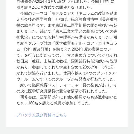
同研修会が2024年1月6日に行われました。今回も昨年に
引き続きZOOM方式での開催となりました。
今回のテーマは「モデルコアカリキュラムの改訂を踏ま
えた今後の医学教育」と掲げ、統合教育機構中川美奈准教
授の総合司会で、まず東田修二医学部長の開会挨拶から始
まりました。続いて「東京工業大学との統合についての進
捗状況」について若林則幸理事から講演がありました。引
き続きグループ討論「医学教育モデル・コア・カリキュラ
ム（R4年度改訂版）を踏まえた2024年度の実習につい
て」を行うにあたってのテーマと進め方についてそれぞれ
秋田恵一教授、山脇正永教授、沼沢益行特任講師から説明
があり、参加してくれた学生も含めて20のグループに分
かれて討論を行いました。休憩を挟んで4つのブレイクア
ウトルームですべてのグループから発表が行われました。
続いて臨床教育ベストティーチャー賞の発表があり、そ
の次に医学研究奨励賞の受賞者講演が行われました。
研修会は、医学部以外にも他の部局からも多数参加いた
だき、180名を超える教員が参加しました。
プログラム及び資料はこちら