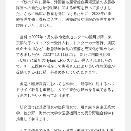
エゴ校の外科に留学、帰国後も腸管虚血再灌流後の多臓器
障害への新たな治療戦略に関する研究を行って参りまし
た。さらに幅広い教養を身につけるために、2022年に医
療管理学修士課程に入学し、医療政策や病院の管理学を学
び修了いたしました。
当科は2007年７月の救命救急センターの認可以降、東
京消防庁ヘリコプター受け入れ、ドクターカー運行、病院
救命士採用など、救急診療体制の整備と充実化が進められ
てきましたが、2023年10月1日には、新たに機能強化棟
（C棟）に最新のHybrid ERシステムが導入されましたの
で、チーム医療を活かして患者さんにより良い救急医療が
提供できる様に精一杯努めさせていただきます。
救急の臨床教育においても医学生・研修医に対するベッ
ドサイド教育を重視し、人間性豊かな良医を育成できるよ
う尽力したいと思っております。
研究面では基礎研究や臨床研究で、引き続き東京工業大
学、他分野、海外の大学や医療機関との異分野融合科学も
推進して参ります。
大学の使命である、臨床・研究・教育の3本の柱を大切