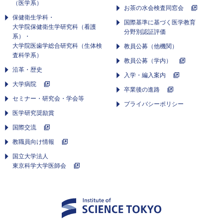
（医学系）
お茶の水会検査同窓会
保健衛生学科・
国際基準に基づく医学教育
大学院保健衛生学研究科（看護
分野別認証評価
系）・
大学院医歯学総合研究科（生体検
教員公募（他機関）
査科学系）
教員公募（学内）
沿革・歴史
入学・編入案内
大学病院
卒業後の進路
セミナー・研究会・学会等
プライバシーポリシー
医学研究奨励賞
国際交流
教職員向け情報
国立大学法人
東京科学大学医師会