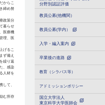
だからこ
分野別認証評価
き締め努
教員公募(他機関）
療政策分
て暮らせ
教員公募(学内）
、医療機
管理、医
入学・編入案内
上げるこ
まず備え
卒業後の進路
を繰り返
た、感染
教育（シラバス等）
る人材を
携して、
アドミッションポリシー
励む所存
国立大学法人
東京科学大学医師会