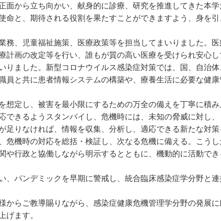
正面から立ち向かい、献身的に診療、研究を推進してきた本学
使命と、期待される役割を果たすことができますよう、身を引
業務、児童福祉施策、医療政策等を担当してまいりました。医
療計画の改定等を行い、誰もが質の高い医療を受けられ安心し
いりました。新型コロナウイルス感染症対策では、国、自治体
職員と共に患者情報システムの構築や、療養生活に必要な健康
を想定し、被害を最小限にするための万全の備えを丁寧に積み
応できるようスタンバイし、危機時には、未知の脅威に対し、
が足りなければ、情報を収集、分析し、適応できる新たな対策
、危機時の対応を総括・検証し、次なる危機に備える。こうし
関や行政と協働しながら明示するとともに、機動的に活動でき
い、パンデミックを早期に警戒し、統合臨床感染症学分野と連
様からご教導賜りながら、感染症健康危機管理学分野の発展に
上げます。