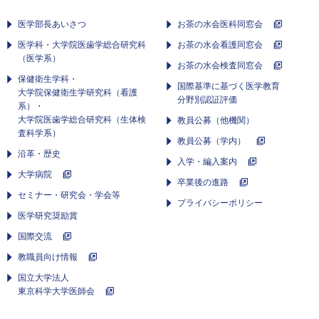
医学部長あいさつ
お茶の水会医科同窓会
医学科・大学院医歯学総合研究科
お茶の水会看護同窓会
（医学系）
お茶の水会検査同窓会
保健衛生学科・
国際基準に基づく医学教育
大学院保健衛生学研究科（看護
分野別認証評価
系）・
大学院医歯学総合研究科（生体検
教員公募（他機関）
査科学系）
教員公募（学内）
沿革・歴史
入学・編入案内
大学病院
卒業後の進路
セミナー・研究会・学会等
プライバシーポリシー
医学研究奨励賞
国際交流
教職員向け情報
国立大学法人
東京科学大学医師会