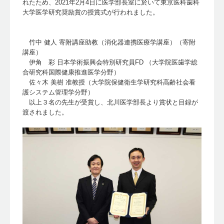
れたため、2021年2月4日に医学部長室に於いて東京医科歯科
大学医学研究奨励賞の授賞式が行われました。
竹中 健人 寄附講座助教（消化器連携医療学講座）（寄附
講座）
伊角 彩 日本学術振興会特別研究員FD （大学院医歯学総
合研究科国際健康推進医学分野）
佐々木 美樹 准教授（大学院保健衛生学研究科高齢社会看
護システム管理学分野）
以上３名の先生が受賞し、北川医学部長より賞状と目録が
渡されました。