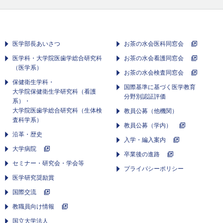
医学部長あいさつ
お茶の水会医科同窓会
医学科・大学院医歯学総合研究科
お茶の水会看護同窓会
（医学系）
お茶の水会検査同窓会
保健衛生学科・
国際基準に基づく医学教育
大学院保健衛生学研究科（看護
分野別認証評価
系）・
大学院医歯学総合研究科（生体検
教員公募（他機関）
査科学系）
教員公募（学内）
沿革・歴史
入学・編入案内
大学病院
卒業後の進路
セミナー・研究会・学会等
プライバシーポリシー
医学研究奨励賞
国際交流
教職員向け情報
国立大学法人