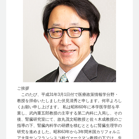
ご挨拶
このたび、平成31年3月1日付で医療政策情報学分野・
教授を拝命いたしました伏見清秀と申します。何卒よろし
くお願い申し上げます。 私は昭和60年に本学医学部を卒
業し、武内重五郎教授の主宰する第二内科に入局し、その
後、腎臓研究室にて、故丸茂文昭教授と佐々木成教授のご
指導の下、腎臓内科学の研鑽を積むとともに腎臓生理学の
研究を進めました。昭和63年から3年間米国カリフォルニ
ア大学サンフランシスコ校ヴァークマン教授の下では、生