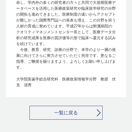
命し、学内外の多くの研究者の方々と共同で大規模医療デ
ータベースを活用した医療政策研究や臨床疫学研究の分野
の開拓も進めてきました。医療制度の違いからアクセプト
が難しかった国際専門誌への発表も増え、この分野を担う
人材の育成に努めています。平成27年からは附属病院の
クオリティマネジメントセンター長として、医療データ分
析の研究成果を医療の質評価等の形で臨床へ還元する試み
を続けています。
今後、教育、研究、診療の分野で、本学のより一層の発
展に向けてさらに努力させていただく所存です。更なるご
指導、ご鞭撻を賜りますよう、よろしくお願い申し上げま
す。
大学院医歯学総合研究科 医療政策情報学分野 教授 伏
見 清秀
一覧に戻る