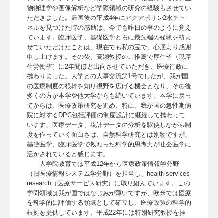
物物理学や画像解析など学際領域の研究の経験もさせてい
ただきました。帰国後の平成4年にアクアポリン2水チャ
ネルを見つけた時の感動は、今でも昨日の事のように覚え
ています。臨床医学、基礎医学ともに最先端の経験を積ま
せていただけたことは、現在でも私の宝で、心底より感謝
申し上げます。その後、高瀬教授のご推薦で厚生省（現厚
生労働省）に2年間ほど出向させていただき、医療行政に
携わりました。大学との人事交流第1号でしたが、我が国
の医療制度の根幹を知り視野を広げる機会となり、その後
多くの方が本学や他大学からも続いています。本学に戻っ
てからは、医療政策研究を進め、特に、我が国の急性期病
院に対するDPC包括評価の制度設計に継続して携わって
います。医療データ、統計データの分析を駆使しながら制
度を作っていく面白さは、自然科学研究とは別物ですが、
基礎医学、臨床医学で教わった科学的思考力が社会医学に
活かされていると感じます。
大学院教育では平成12年から医療政策情報学分野
（旧医療情報システム学分野）を担当し、health services
research（医療サービス研究）に取り組んでいます。この
学問領域は我が国ではなじみが薄いですが、欧米では医療
を科学的に評価する領域として確立し、医療政策の科学的
根拠を提供しています。平成22年には特別研究教授を拝