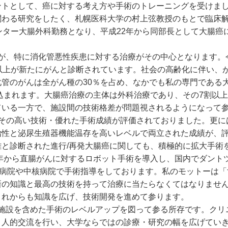
ントとして、癌に対する考え方や手術のトレーニングを受けま
関わる研究をしたく、札幌医科大学の村上弦教授のもとで臨床
ンター大腸外科勤務となり、平成22年から同部長として大腸癌
が、特に消化管悪性疾患に対する治療がその中心となります。
以上が新たにがんと診断されています。社会の高齢化に伴い、
管のがんは全がん種の30％を占め、なかでも私の専門である
見込まれます。大腸癌治療の主体は外科治療であり、その7割以
ている一方で、施設間の技術格差が問題視されるようになって
、その高い技術・優れた手術成績が評価されておりました。更に
治性と泌尿生殖器機能温存を高いレベルで両立された成績が、
と診断された進行/再発大腸癌に関しても、積極的に拡大手術
1年から直腸がんに対するロボット手術を導入し、国内でダント
学病院や中核病院で手術指導をしております。私のモットーは「
新の知識と最高の技術を持って治療に当たらなくてはなりませ
これからも知識を広げ、技術開発を進めて参ります。
施設を含めた手術のレベルアップを図って参る所存です。クリ
と人的交流を行い、大学ならではの診療・研究の幅を広げてい