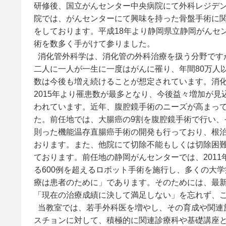
研修後、国立がんセンター中央病院にて外科レジデ
院では、がんセンターにて興味を持った骨盤手術に
をしております。平成18年より静岡県立静岡がんセ
術を数多く手がけて参りました。
消化管外科学は、消化管の外科治療を扱う分野です
二人に一人が一生に一度はがんに罹り、年間80万人
数は今後も増え続けることが想定されています。消化
2015年より罹患数が最多となり、今後益々増加が
われています。近年、腹腔鏡手術のニーズが高まっ
た。前任地では、大腸癌の9割を腹腔鏡手術で行い
則った機能温存直腸癌手術の開発も行っており、根
おります。また、他院にて切除不能もしくは切除困難
ております。前任地の静岡がんセンターでは、201
る600例を超えるロボット手術を施行し、多くの大
療は患者のために」であります。そのためには、最
「現在の治療成績に決して満足しない」を忘れず、
当教室では、若手外科医を増やし、その育成や関連
スチョンに対して、積極的に関連診療科や基礎講座