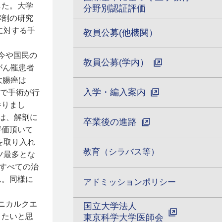
した。大学
分野別認証評価
解剖の研究
に対する手
教員公募(他機関）
今や国民の
教員公募(学内）
がん罹患者
大腸癌は
入学・編入案内
上で手術が行
参りまし
は、解剖に
卒業後の進路
評価頂いて
を取り入れ
教育（シラバス等）
ツ最多とな
すべての治
ん。同様に
アドミッションポリシー
ニカルクエ
国立大学法人
きたいと思
東京科学大学医師会