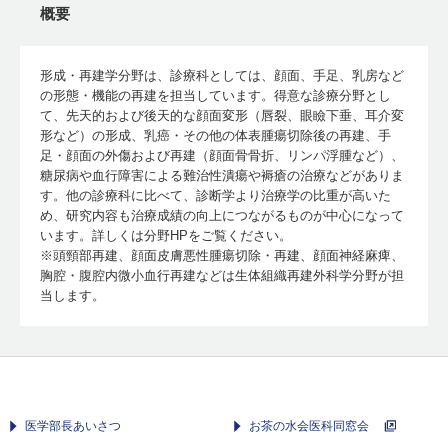
概要
形成・再建学分野は、診療科としては、顔面、手足、乳房など
の形態・機能の再建を担当しています。得意な診療分野とし
て、先天的および後天的な顔面変形（唇裂、眼瞼下垂、耳介変
形など）の形成、乳癌・その他の体表腫瘍切除後の再建、手
足・顔面の外傷および再建（顔面骨骨折、リンパ浮腫など）、
糖尿病や血行障害による難治性潰瘍や褥瘡の治療などがありま
す。他の診療科に比べて、診断学より治療学の比重が高いた
め、研究内容も治療成績の向上につながるものが中心になって
います。詳しくは分野HPをご覧ください。
※頭頸部再建、顔面皮膚悪性腫瘍切除・再建、顔面神経麻痺、
胸腔・腹腔内微小血行再建などは生体組織再建外科学分野が担
当します。
医学部長あいさつ
お茶の水会医科同窓会