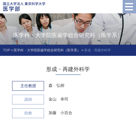
医学科・大学院医歯学総合研究科（医学系）
TOP
>
医学科・大学院医歯学総合研究科（医学系）
>
形成・再建外科学
形成・再建外科学
森 弘樹
主任教授
金山 幸司
講師
加藤 小百合
助教