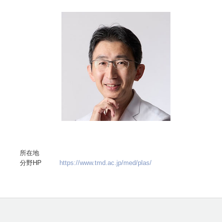
所在地
分野HP
https://www.tmd.ac.jp/med/plas/