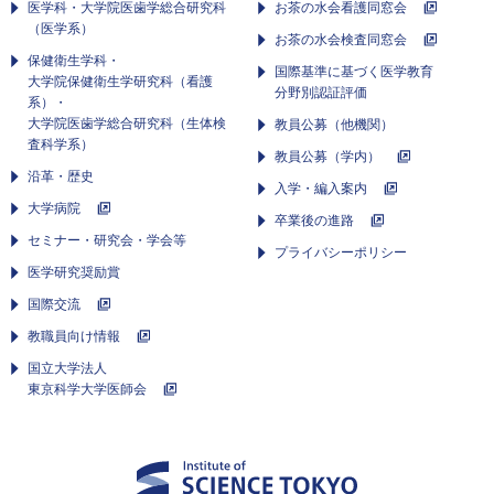
医学科・大学院医歯学総合研究科
お茶の水会看護同窓会
（医学系）
お茶の水会検査同窓会
保健衛生学科・
国際基準に基づく医学教育
大学院保健衛生学研究科（看護
分野別認証評価
系）・
大学院医歯学総合研究科（生体検
教員公募（他機関）
査科学系）
教員公募（学内）
沿革・歴史
入学・編入案内
大学病院
卒業後の進路
セミナー・研究会・学会等
プライバシーポリシー
医学研究奨励賞
国際交流
教職員向け情報
国立大学法人
東京科学大学医師会