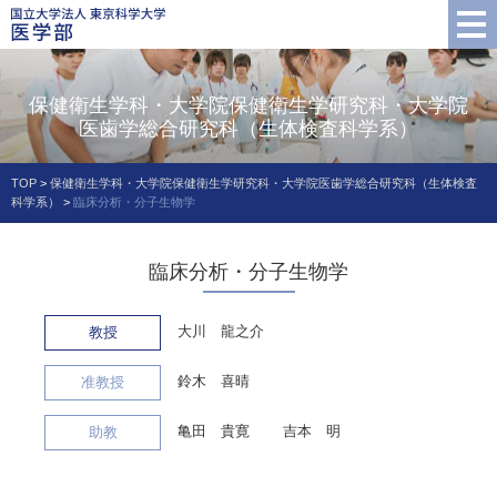
保健衛生学科・大学院保健衛生学研究科・大学院
医歯学総合研究科（生体検査科学系）
TOP
>
保健衛生学科・大学院保健衛生学研究科・大学院医歯学総合研究科（生体検査
科学系）
>
臨床分析・分子生物学
臨床分析・分子生物学
大川 龍之介
教授
鈴木 喜晴
准教授
亀田 貴寛
吉本 明
助教