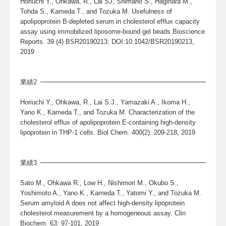
Horiuchi Y., Ohkawa, R., Lai SJ, Shimano S., Hagihara M.,
Tohda S., Kameda T., and Tozuka M. Usefulness of
apolipoprotein B-depleted serum in cholesterol efflux capacity
assay using immobilized liposome-bound gel beads Bioscience
Reports. 39 (4) BSR20190213; DOI:10.1042/BSR20190213,
2019
業績2
Horiuchi Y., Ohkawa, R., Lai S.J., Yamazaki A., Ikoma H.,
Yano K., Kameda T., and Tozuka M. Characterization of the
cholesterol efflux of apolipoprotein E-containing high-density
lipoprotein in THP-1 cells. Biol Chem. 400(2): 209-218, 2019
業績3
Sato M., Ohkawa R., Low H., Nishimori M., Okubo S.,
Yoshimoto A., Yano K., Kameda T., Yatomi Y., and Tozuka M.
Serum amyloid A does not affect high-density lipoprotein
cholesterol measurement by a homogeneous assay. Clin
Biochem. 63: 97-101, 2019