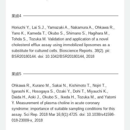
業績4
Horiuchi Y., Lai S.J., Yamazaki A., Nakamura A., Ohkawa R.,
Yano K., Kameda T., Okubo S., Shimano S., Hagihara M.,
Tohda S., Tozuka M. Validation and application of a novel
cholesterol efflux assay using immobilized liposomes as a
substitute for cultured cells. Bioscience Reports. 38(2). pii:
BSR20180144. doi: 10.1042/BSR20180144, 2018
業績5
Ohkawa R., Kurano M., Sakai N., Kishimoto T., Nojiri T.,
Igarashi K., Hosogaya S., Ozaki Y., Dohi T., Miyauchi K.,
Daida H., Aoki J., Okubo S., Ikeda H., Tozuka M., and Yatomi
Y. Measurement of plasma choline in acute coronary
syndrome: importance of suitable sampling conditions for this
assay. Sci Rep. 2018 Mar 16;8(1):4725. doi: 10.1038/s41598-
018-23009-x, 2018