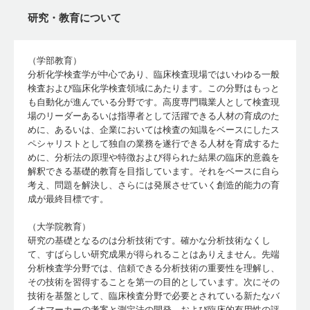
研究・教育について
（学部教育）
分析化学検査学が中心であり、臨床検査現場ではいわゆる一般
検査および臨床化学検査領域にあたります。この分野はもっと
も自動化が進んでいる分野です。高度専門職業人として検査現
場のリーダーあるいは指導者として活躍できる人材の育成のた
めに、あるいは、企業においては検査の知識をベースにしたス
ペシャリストとして独自の業務を遂行できる人材を育成するた
めに、分析法の原理や特徴および得られた結果の臨床的意義を
解釈できる基礎的教育を目指しています。それをベースに自ら
考え、問題を解決し、さらには発展させていく創造的能力の育
成が最終目標です。
（大学院教育）
研究の基礎となるのは分析技術です。確かな分析技術なくし
て、すばらしい研究成果が得られることはありえません。先端
分析検査学分野では、信頼できる分析技術の重要性を理解し、
その技術を習得することを第一の目的としています。次にその
技術を基盤として、臨床検査分野で必要とされている新たなバ
イオマーカーの考案と測定法の開発、および臨床的有用性の評