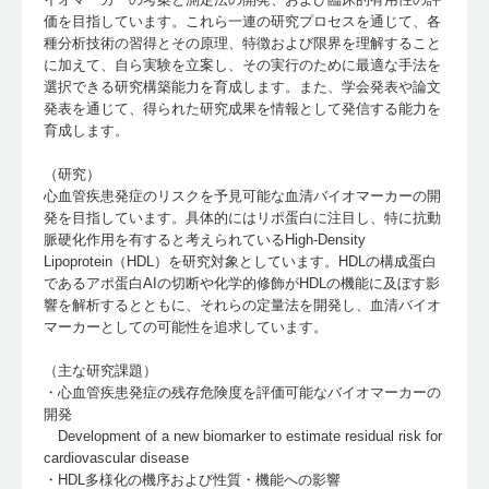
価を目指しています。これら一連の研究プロセスを通じて、各
種分析技術の習得とその原理、特徴および限界を理解すること
に加えて、自ら実験を立案し、その実行のために最適な手法を
選択できる研究構築能力を育成します。また、学会発表や論文
発表を通じて、得られた研究成果を情報として発信する能力を
育成します。
（研究）
心血管疾患発症のリスクを予見可能な血清バイオマーカーの開
発を目指しています。具体的にはリポ蛋白に注目し、特に抗動
脈硬化作用を有すると考えられているHigh-Density
Lipoprotein（HDL）を研究対象としています。HDLの構成蛋白
であるアポ蛋白AIの切断や化学的修飾がHDLの機能に及ぼす影
響を解析するとともに、それらの定量法を開発し、血清バイオ
マーカーとしての可能性を追求しています。
（主な研究課題）
・心血管疾患発症の残存危険度を評価可能なバイオマーカーの
開発
Development of a new biomarker to estimate residual risk for
cardiovascular disease
・HDL多様化の機序および性質・機能への影響