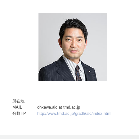
所在地
MAIL
ohkawa.alc at tmd.ac.jp
分野HP
http://www.tmd.ac.jp/gradh/alc/index.html