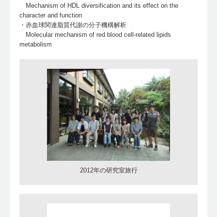
Mechanism of HDL diversification and its effect on the
character and function
・赤血球関連脂質代謝の分子機構解析
Molecular mechanism of red blood cell-related lipids
metabolism
2012年の研究室旅行