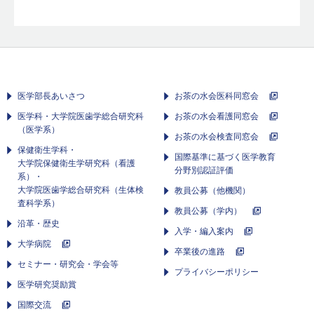
医学部長あいさつ
お茶の水会医科同窓会
医学科・大学院医歯学総合研究科
お茶の水会看護同窓会
（医学系）
お茶の水会検査同窓会
保健衛生学科・
国際基準に基づく医学教育
大学院保健衛生学研究科（看護
分野別認証評価
系）・
大学院医歯学総合研究科（生体検
教員公募（他機関）
査科学系）
教員公募（学内）
沿革・歴史
入学・編入案内
大学病院
卒業後の進路
セミナー・研究会・学会等
プライバシーポリシー
医学研究奨励賞
国際交流