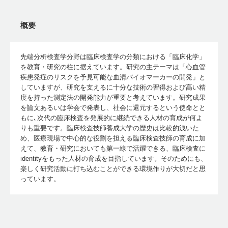
概要
先端分析検査学分野は臨床検査学の分類における「臨床化学」
を教育・研究の柱に据えています。研究の主テーマは「心血管
疾患発症のリスクを予見可能な血清バイオマーカーの開発」と
していますが、研究を支えるに十分な技術の習得および高い精
度を持った測定法の開発能力が重要と考えています。研究成果
を論文あるいは学会で発表し、社会に還元するという使命とと
もに､次代の臨床検査を発展的に継続できる人材の育成が何よ
りも重要です。臨床検査技師養成大学の歴史は比較的浅いた
め、医療現場で中心的な役割を担える臨床検査技師の育成に加
えて、教育・研究においても第一線で活躍できる、臨床検査に
identityをもった人材の育成を目指しています。そのためにも、
楽しく研究活動に打ち込むことができる環境作りが大切だと思
っています。