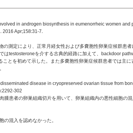
 involved in androgen biosynthesis in eumenorrheic women and p
. 2016 Apr;158:31-7.
謝産物の測定により、正常月経女性および多嚢胞性卵巣症候群患
osteroneを介する古典的経路に加えて、backdoor path
eが産生されることを初めて示した。また多嚢胞性卵巣症候群患者では主
。
disseminated disease in cryopreserved ovarian tissue from bon
):2292-302
肉腫患者の卵巣組織切片を用いて、卵巣組織内の悪性細胞の混
胞の混入を認めなかった。