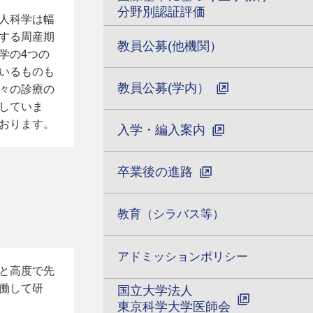
分野別認証評価
人科学は幅
する周産期
教員公募(他機関）
学の4つの
いるものも
教員公募(学内）
々の診療の
していま
おります。
入学・編入案内
卒業後の進路
教育（シラバス等）
アドミッションポリシー
と高度で先
働して研
国立大学法人
東京科学大学医師会