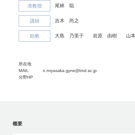
尾林 聡
准教授
吉木 尚之
講師
大島 乃里子
岩原 由樹
山
助教
所在地
MAIL
n.miyasaka.gyne@tmd.ac.jp
分野HP
概要