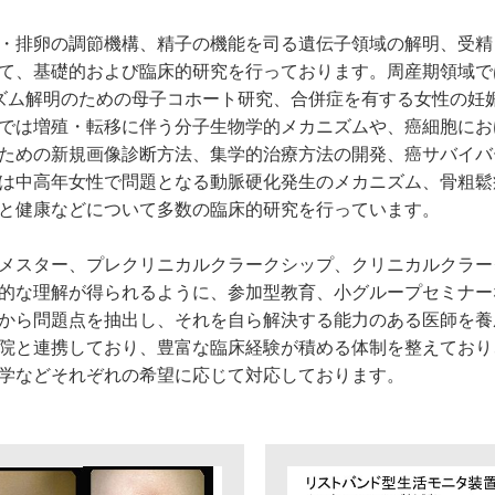
・排卵の調節機構、精子の機能を司る遺伝子領域の解明、受精
て、基礎的および臨床的研究を行っております。周産期領域で
ニズム解明のための母子コホート研究、合併症を有する女性の妊
では増殖・転移に伴う分子生物学的メカニズムや、癌細胞にお
ための新規画像診断方法、集学的治療方法の開発、癌サバイバ
は中高年女性で問題となる動脈硬化発生のメカニズム、骨粗鬆
と健康などについて多数の臨床的研究を行っています。
メスター、プレクリニカルクラークシップ、クリニカルクラー
的な理解が得られるように、参加型教育、小グループセミナー
から問題点を抽出し、それを自ら解決する能力のある医師を養
院と連携しており、豊富な臨床経験が積める体制を整えており
学などそれぞれの希望に応じて対応しております。