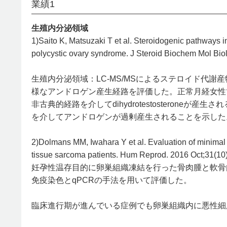
業績1
生殖内分泌領域
1)Saito K, Matsuzaki T et al. Steroidogenic pathways
polycystic ovary syndrome. J Steroid Biochem Mol Biol
生殖内分泌領域：LC-MS/MSによるステロイド代
様なアンドロゲン産生経路を評価した。正常月経女性ではtest
非古典的経路を介してdihydrotestosteron
を介してアンドロゲンが過剰産生されることを示した
2)Dolmans MM, Iwahara Y et al. Evaluation of minimal 
tissue sarcoma patients. Hum Reprod. 2016 Oct;31(10
妊孕性温存目的に卵巣組織凍結を行った骨肉腫と軟骨
免疫染色とqPCRの手法を用いて評価した。
臨床進行期が進んでいる症例でも卵巣組織内に悪性細