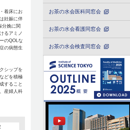
お茶の水会医科同窓会
・着床にお
は妊娠に伴
娠分娩に関
お茶の水会看護同窓会
けるアミノ
ーのQOLな
お茶の水会検査同窓会
症の病態生
クシップを
などを積極
成すること
、産婦人科