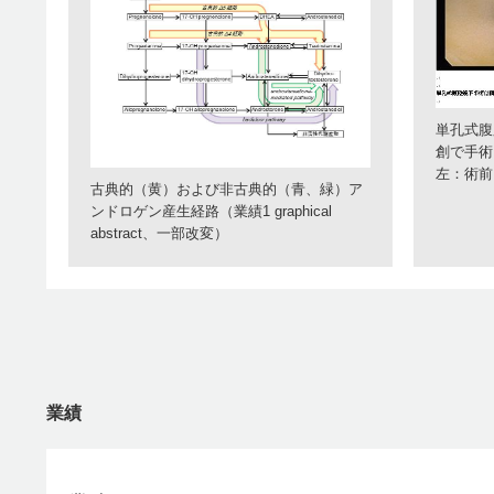
単孔式腹
創で手術
左：術前
古典的（黄）および非古典的（青、緑）ア
ンドロゲン産生経路（業績1 graphical
abstract、一部改変）
業績