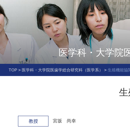
医学科・大学院
TOP
>
医学科・大学院医歯学総合研究科（医学系）
>
生殖機能協
生
宮坂 尚幸
教授