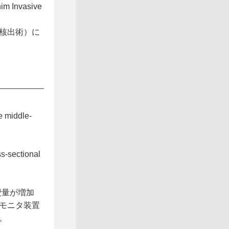
nim Invasive
核出術）に
e middle-
s-sectional
費量が増加
モニタ装置
。