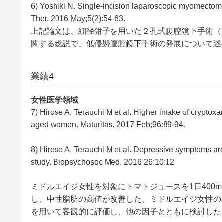
6) Yoshiki N. Single-incision laparoscopic myomectomy
Ther. 2016 May;5(2):54-63.
上記論文は、細径鉗子を用いた２孔式腹腔鏡下手術（
関する総説で、低侵襲腹腔鏡下手術の発展について述
業績4
女性医学領域
7) Hirose A, Terauchi M et al. Higher intake of cryptox
aged women. Maturitas. 2017 Feb;96:89-94.
8) Hirose A, Terauchi M et al. Depressive symptoms ar
study. Biopsychosoc Med. 2016 26;10:12
ミドルエイジ女性を対象にトマトジュースを1日400
し、中性脂肪の高値が改善した。ミドルエイジ女性の
を用いて客観的に評価し、他の因子とともに検討した