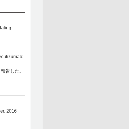
lating
 eculizumab:
て報告した。
er. 2016