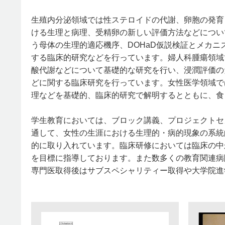
生殖内分泌領域では性ステロイドの代謝、卵胞の発育
ける生理と病理、受精卵の新しい評価方法などについ
う母体の生理的適応機序、DOHaD仮説検証とメカ
する臨床的研究などを行っています。婦人科腫瘍領域
酸代謝などについて基礎的な研究を行い、浸潤評価の
どに関する臨床研究を行っています。女性医学領域で
理などを基礎的、臨床的研究で解明するとともに、食
学生教育においては、ブロック講義、プロジェクトセ
通して、女性の生涯における生理的・病的現象の系統
的に取り入れています。臨床研修においては臨床の中
を目標に指導しております。また数多くの教育関連病
専門医取得後はサブスペシャリティー取得や大学院進