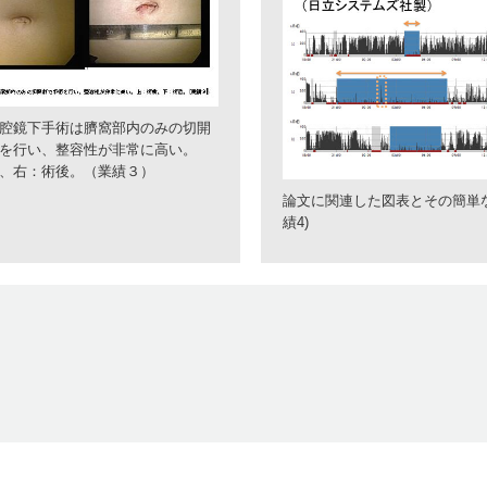
腔鏡下手術は臍窩部内のみの切開
を行い、整容性が非常に高い。
、右：術後。（業績３）
論文に関連した図表とその簡単な
績4)