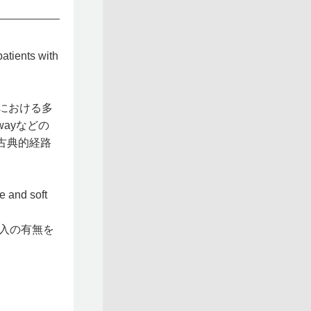
atients with
者における多
wayなどの
に古典的経路
e and soft
入の有無を