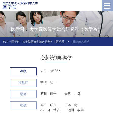
医学科・大学院医歯学総合研究科（医学系）
TOP
>
医学科・大学院医歯学総合研究科（医学系）
>
心肺統御麻酔学
心肺統御麻酔学
内田 篤治郎
教授
中澤 弘一
准教授
石川 晴士
倉田 二郎
講師
舛田 昭夫
山本 衛
助教
小日向 浩行
池田 衣里