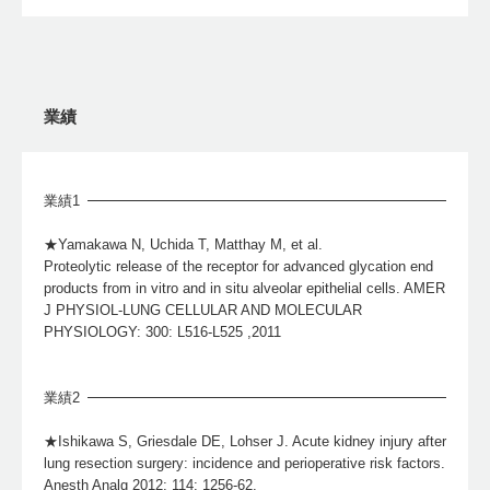
業績
業績1
★Yamakawa N, Uchida T, Matthay M, et al.
Proteolytic release of the receptor for advanced glycation end
products from in vitro and in situ alveolar epithelial cells. AMER
J PHYSIOL-LUNG CELLULAR AND MOLECULAR
PHYSIOLOGY: 300: L516-L525 ,2011
業績2
★Ishikawa S, Griesdale DE, Lohser J. Acute kidney injury after
lung resection surgery: incidence and perioperative risk factors.
Anesth Analg 2012; 114: 1256-62.