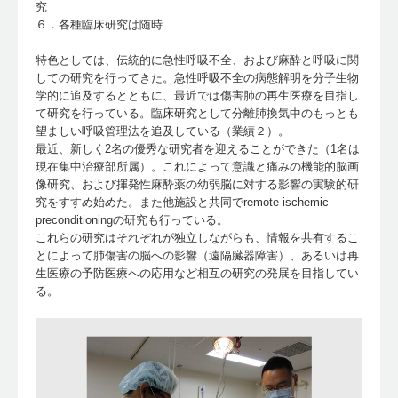
究
６．各種臨床研究は随時
特色としては、伝統的に急性呼吸不全、および麻酔と呼吸に関
しての研究を行ってきた。急性呼吸不全の病態解明を分子生物
学的に追及するとともに、最近では傷害肺の再生医療を目指し
て研究を行っている。臨床研究として分離肺換気中のもっとも
望ましい呼吸管理法を追及している（業績２）。
最近、新しく2名の優秀な研究者を迎えることができた（1名は
現在集中治療部所属）。これによって意識と痛みの機能的脳画
像研究、および揮発性麻酔薬の幼弱脳に対する影響の実験的研
究をすすめ始めた。また他施設と共同でremote ischemic
preconditioningの研究も行っている。
これらの研究はそれぞれが独立しながらも、情報を共有するこ
とによって肺傷害の脳への影響（遠隔臓器障害）、あるいは再
生医療の予防医療への応用など相互の研究の発展を目指してい
る。