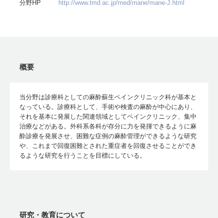
分野HP
http://www.tmd.ac.jp/med/mane/mane-J.html
概要
当分野は診療科としての麻酔蘇生ペインクリニック科が基本と
なっている。診療科として、手術や検査の麻酔が中心にあり、
それを基本に発展した関連領域としてペインクリニック、集中
治療などがある。外科系各科が存分に力を発揮できるように麻
酔診療を発展させ、困難な症例の麻酔管理ができるような研究
や、これまで回復困難とされた重症者を回復させることができ
るような研究を行うことを目標にしている。
研究・教育について