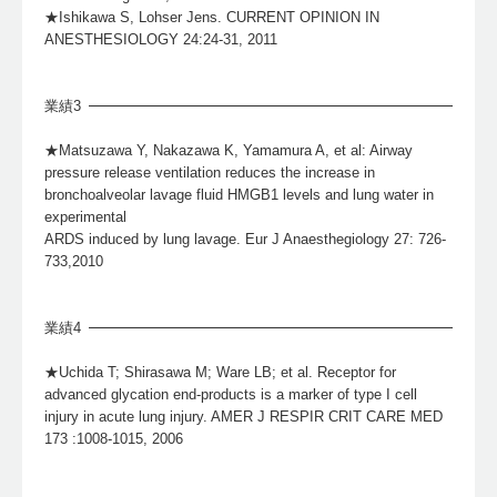
★Ishikawa S, Lohser Jens. CURRENT OPINION IN
ANESTHESIOLOGY 24:24-31, 2011
業績3
★Matsuzawa Y, Nakazawa K, Yamamura A, et al: Airway
pressure release ventilation reduces the increase in
bronchoalveolar lavage fluid HMGB1 levels and lung water in
experimental
ARDS induced by lung lavage. Eur J Anaesthegiology 27: 726-
733,2010
業績4
★Uchida T; Shirasawa M; Ware LB; et al. Receptor for
advanced glycation end-products is a marker of type I cell
injury in acute lung injury. AMER J RESPIR CRIT CARE MED
173 :1008-1015, 2006