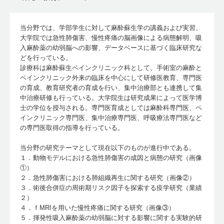
当分野では、学部学生に対して麻酔蘇生学の講義および実習、
大学院では急性肺傷害、慢性疼痛の脳画像による病態解明、吸
入麻酔薬の幼弱脳への影響、データベースに基づく臨床研究な
どを行っている。
診療科は麻酔蘇生ペインクリニック科として、手術室の麻酔と
ペインクリニック外来の臨床を中心にして研修医教育、専門医
の育成、教育研究者の育成を行い、集中治療部とも連携して集
中治療研修も行っている。大学院生は研究成果によって医学博
士の学位を授与される。専門医育成としては麻酔科専門医、ペ
インクリニック専門医、集中治療専門医、呼吸療法専門医など
の専門医取得の指導を行っている。
当分野の研究テーマとして現在以下のものが進行中である。
１．動物モデルにおける急性肺傷害の成因と病態の研究（画像
①）
２．急性肺傷害における肺組織再生に関する研究（画像②）
３．術後合併症の周術期リスク因子を探索する疫学研究（業績
２）
４．ｆMRIを用いた慢性疼痛に関する研究（画像③）
５．揮発性吸入麻酔薬の幼弱脳に対する影響に関する実験的研